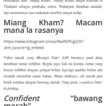
disediakan iaitu ‘Miang Kham’. Miang Kham sangat terkenal di
Thailand sebagai pembuka selera. Walaupun dimakan mentah,
tapi menurutnya rasa makanan tersebut sangat sedap.
Miang Kham? Macam
mana la rasanya
https://www.instagram.com/p/Bwi9DfGgQ3l/?
utm_source=ig_embed
Video masak yang dikongsi Dato’ Aliff biasanya pasti akan
membuat ramai terhibur. Begitu juga kali ini kerana ramai yang
berasa terhibur dengan gelagat beliau lagi-lagi apabila beliau ada
tersalah menyebut nama bahan. Mana tidaknya, cili merah pun
boleh tertukar dengan bawang merah. Yang pasti,
confident
Dato’
tu penting.
Confident
“bawang
merah”