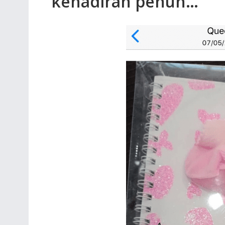
kehadiran penuh…