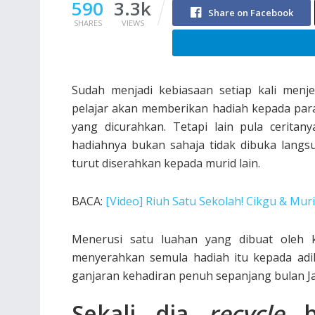
590
3.3k
Share on Facebook
SHARES
VIEWS
Sudah menjadi kebiasaan setiap kali menje
pelajar akan memberikan hadiah kepada par
yang dicurahkan. Tetapi lain pula ceritan
hadiahnya bukan sahaja tidak dibuka langs
turut diserahkan kepada murid lain.
BACA:
[Video] Riuh Satu Sekolah! Cikgu & Mu
Menerusi satu luahan yang dibuat oleh 
menyerahkan semula hadiah itu kepada adi
ganjaran kehadiran penuh sepanjang bulan Jan
Sekali dia
recycle
ba