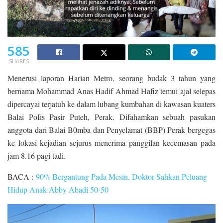
585
SHARES
Menerusi laporan Harian Metro, seorang budak 3 tahun yang
bernama Mohammad Anas Hadif Ahmad Hafiz temui ajal selepas
dipercayai terjatuh ke dalam lubang kumbahan di kawasan kuaters
Balai PoIis Pasir Puteh, Perak. Difahamkan sebuah pasukan
anggota dari Balai B0mba dan Penyelamat (BBP) Perak bergegas
ke lokasi kejadian sejurus menerima panggilan kecemasan pada
jam 8.16 pagi tadi.
BACA :
90% Bergantung Pada Mesin, Doktor Sahkan Peluang
Hidup Anak Abby Abadi 50-50