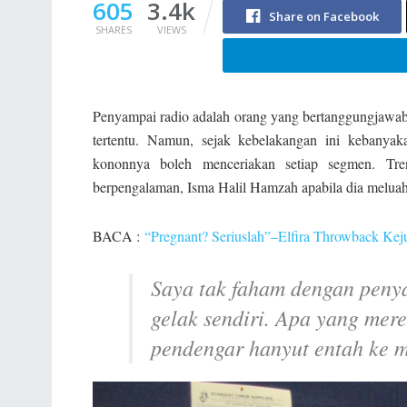
605
3.4k
Share on Facebook
SHARES
VIEWS
Penyampai radio adalah orang yang bertanggungjawa
tertentu. Namun, sejak kebelakangan ini kebanyak
kononnya boleh menceriakan setiap segmen. Tren
berpengalaman, Isma Halil Hamzah apabila dia meluah
BACA :
“Pregnant? Seriuslah”–Elfira Throwback Kej
Saya tak faham dengan penya
gelak sendiri. Apa yang mer
pendengar hanyut entah ke m