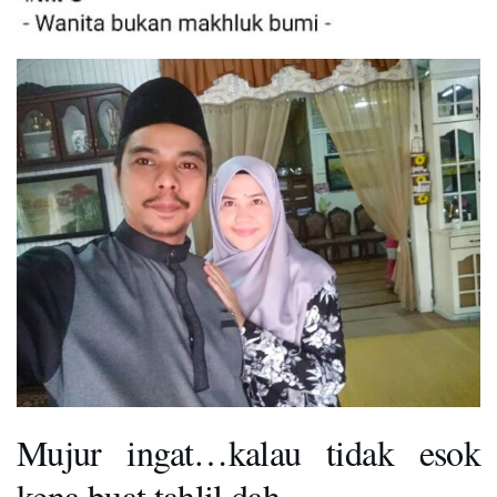
Mujur ingat…kalau tidak esok
kena buat tahlil dah