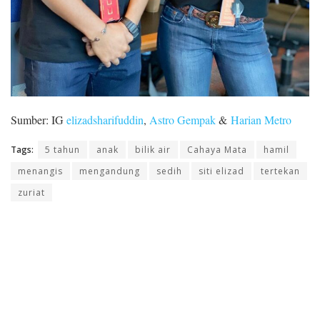
Sumber: IG
elizadsharifuddin
,
Astro Gempak
&
Harian Metro
Tags:
5 tahun
anak
bilik air
Cahaya Mata
hamil
menangis
mengandung
sedih
siti elizad
tertekan
zuriat