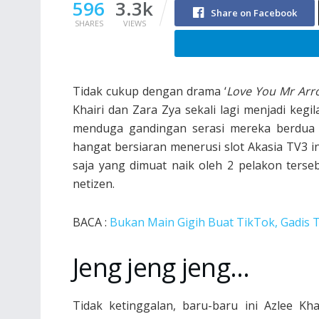
596
3.3k
Share on Facebook
SHARES
VIEWS
Tidak cukup dengan drama ‘
Love You Mr Arr
Khairi dan Zara Zya sekali lagi menjadi keg
menduga gandingan serasi mereka berdua
hangat bersiaran menerusi slot Akasia TV3 i
saja yang dimuat naik oleh 2 pelakon ters
netizen.
BACA :
Bukan Main Gigih Buat TikTok, Gadis 
Jeng jeng jeng…
Tidak ketinggalan, baru-baru ini Azlee Kh