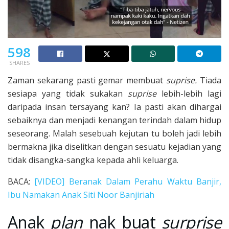
598
SHARES
Zaman sekarang pasti gemar membuat
suprise.
Tiada
sesiapa yang tidak sukakan
suprise
lebih-lebih lagi
daripada insan tersayang kan? Ia pasti akan dihargai
sebaiknya dan menjadi kenangan terindah dalam hidup
seseorang. Malah sesebuah kejutan tu boleh jadi lebih
bermakna
jika diselitkan dengan sesuatu kejadian yang
tidak disangka-sangka kepada ahli keluarga.
BACA:
[VIDEO] Beranak Dalam Perahu Waktu Banjir,
Ibu Namakan Anak Siti Noor Banjiriah
Anak
plan
nak buat
surprise