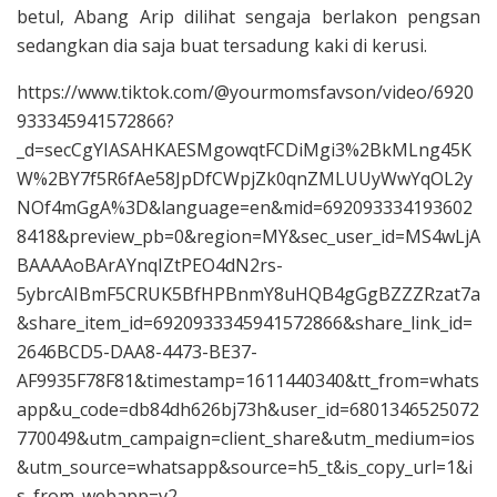
betul, Abang Arip dilihat sengaja berlakon pengsan
sedangkan dia saja buat tersadung kaki di kerusi.
https://www.tiktok.com/@yourmomsfavson/video/6920
933345941572866?
_d=secCgYIASAHKAESMgowqtFCDiMgi3%2BkMLng45K
W%2BY7f5R6fAe58JpDfCWpjZk0qnZMLUUyWwYqOL2y
NOf4mGgA%3D&language=en&mid=692093334193602
8418&preview_pb=0&region=MY&sec_user_id=MS4wLjA
BAAAAoBArAYnqIZtPEO4dN2rs-
5ybrcAIBmF5CRUK5BfHPBnmY8uHQB4gGgBZZZRzat7a
&share_item_id=6920933345941572866&share_link_id=
2646BCD5-DAA8-4473-BE37-
AF9935F78F81&timestamp=1611440340&tt_from=whats
app&u_code=db84dh626bj73h&user_id=6801346525072
770049&utm_campaign=client_share&utm_medium=ios
&utm_source=whatsapp&source=h5_t&is_copy_url=1&i
s_from_webapp=v2