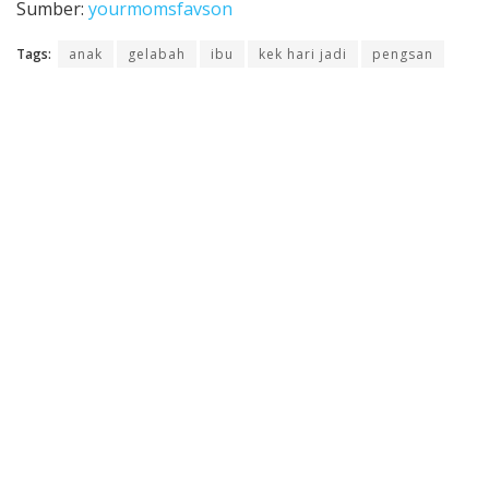
Sumber:
yourmomsfavson
Tags:
anak
gelabah
ibu
kek hari jadi
pengsan