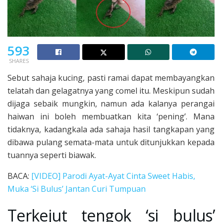
593
SHARES
Sebut sahaja kucing, pasti ramai dapat membayangkan
telatah dan gelagatnya yang comel itu. Meskipun sudah
dijaga sebaik mungkin, namun ada kalanya perangai
haiwan ini boleh membuatkan kita ‘pening’. Mana
tidaknya, kadangkala ada sahaja hasil tangkapan yang
dibawa pulang semata-mata untuk ditunjukkan kepada
tuannya seperti biawak.
BACA:
[VIDEO] Parodi Ayat-Ayat Cinta Sweet Habis,
Muka ‘Si Bulus’ Jantan Curi Tumpuan
Terkejut tengok ‘si bulus’