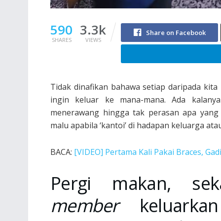
590
3.3k
Share on Facebook
SHARES
VIEWS
Tidak dinafikan bahawa setiap daripada kita
ingin keluar ke mana-mana. Ada kalanya
menerawang hingga tak perasan apa yang d
malu apabila ‘kantoi’ di hadapan keluarga at
BACA:
[VIDEO] Pertama Kali Pakai Braces, Ga
Pergi makan, sek
member
keluarkan 