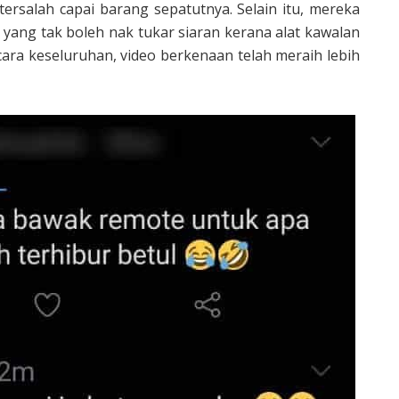
ersalah capai barang sepatutnya. Selain itu, mereka
yang tak boleh nak tukar siaran kerana alat kawalan
ecara keseluruhan, video berkenaan telah meraih lebih