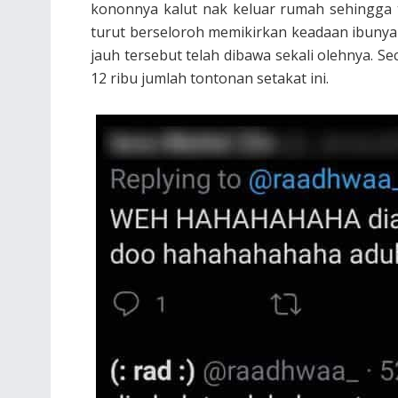
kononnya kalut nak keluar rumah sehingga t
turut berseloroh memikirkan keadaan ibunya 
jauh tersebut telah dibawa sekali olehnya. S
12 ribu jumlah tontonan setakat ini.