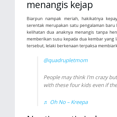
menangis kejap
Biarpun nampak meriah, hakikatnya kep
serentak merupakan satu pengalaman baru b
kelihatan dua anaknya menangis tanpa henti
memberikan susu kepada dua kembar yang la
tersebut, lelaki berkenaan terpaksa membiark
@quadrupletmom
People may think I’m crazy but
with these four kids even if th
♬ Oh No – Kreepa