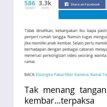
586
3.3k
Share on Facebook
SHARES
VIEWS
Tidak dinafikan, kebanyakan ibu bapa past
penyeri rumah tangga. Namun tugas menguru
jika memiliki anak kembar. Selain perlu memi
berhadapan dengan pelbagai cabaran melaya
menerusi perkongsian video seorang wanita 
ramai.
BACA:
Disangka Pakai Filter Kamera, Ramai T
Tak menang tangan
kembar…terpaks