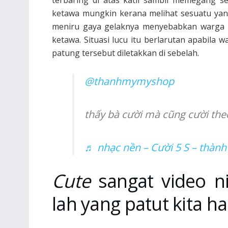
ketawa mungkin kerana melihat sesuatu yan
meniru gaya gelaknya menyebabkan warga e
ketawa. Situasi lucu itu berlarutan apabila 
patung tersebut diletakkan di sebelah.
@thanhmymyshop
thấy bà cười mà cũng cười th
♬ nhạc nền – Cười 5 S – thàn
Cute
sangat video n
lah yang patut kita ha