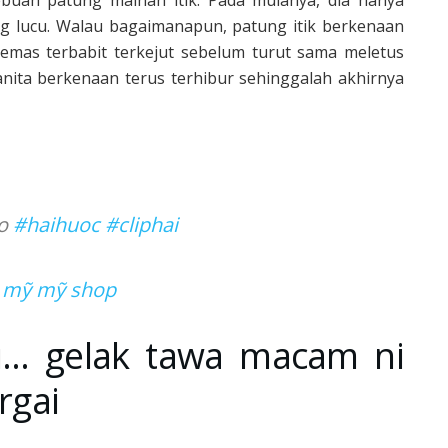
g lucu. Walau bagaimanapun, patung itik berkenaan
mas terbabit terkejut sebelum turut sama meletus
wanita berkenaan terus terhibur sehinggalah akhirnya
eo
#haihuoc
#cliphai
h mỹ mỹ shop
i… gelak tawa macam ni
rgai