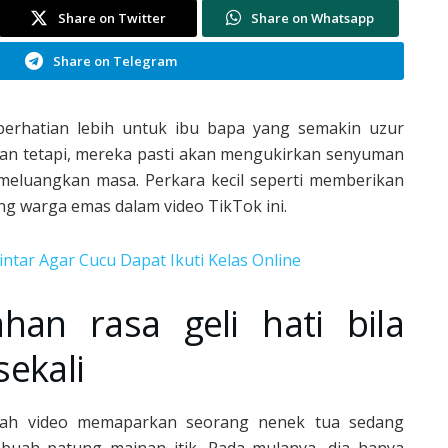
Share on Twitter
Share on Whatsapp
Share on Telegram
perhatian lebih untuk ibu bapa yang semakin uzur
Akan tetapi, mereka pasti akan mengukirkan senyuman
 meluangkan masa. Perkara kecil seperti memberikan
ng warga emas dalam video TikTok ini.
intar Agar Cucu Dapat Ikuti Kelas Online
han rasa geli hati bila
sekali
uah video memaparkan seorang nenek tua sedang
ebuah patung mainan itik. Pada mulanya, dia hanya