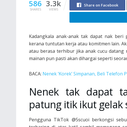
586
3.3k
Share on Facebook
SHARES
VIEWS
Kadangkala anak-anak tak dapat nak beri 
kerana tuntutan kerja atau komitmen lain. 
atau berasa terhibur jika anak cucu datang
mainan pun pasti akan dihargai seperti seora
BACA:
Nenek ‘Korek’ Simpanan, Beli Telefon P
Nenek tak dapat ta
patung itik ikut gelak 
Pengguna TikTok @5scuoi berkongsi seb
terbaring di atas katil sambil memegang s