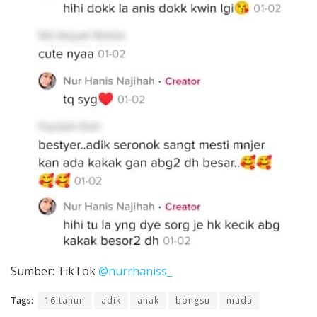
Sumber: TikTok
@nurrhaniss_
Tags:
16 tahun
adik
anak
bongsu
muda