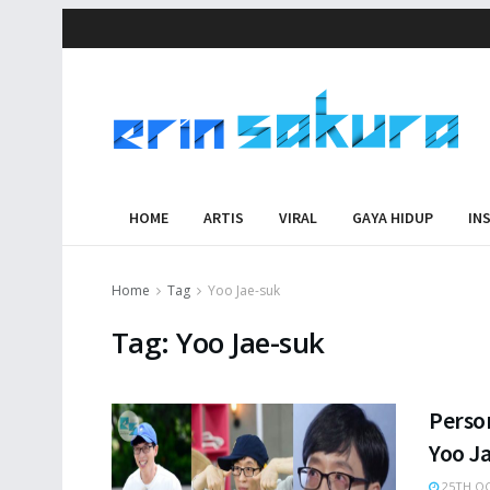
HOME
ARTIS
VIRAL
GAYA HIDUP
IN
Home
Tag
Yoo Jae-suk
Tag:
Yoo Jae-suk
Person
Yoo Ja
25TH OC