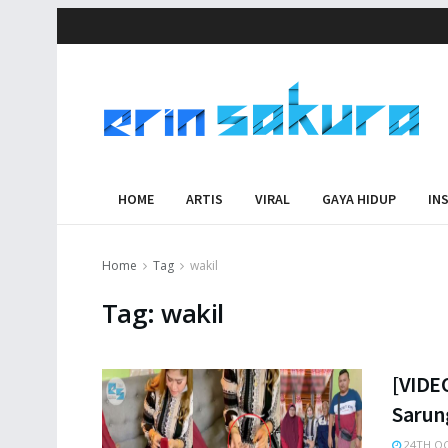
HOME
ARTIS
VIRAL
GAYA HIDUP
IN
Home
Tag
wakil
Tag:
wakil
[VIDE
Sarung
24TH OC