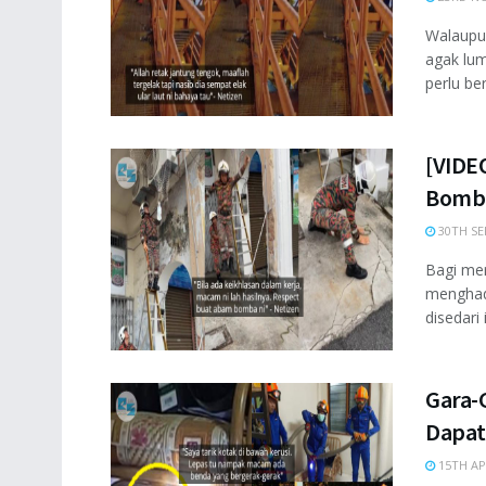
Walaupun
agak lum
perlu ber
[VIDE
Bomba
30TH SE
Bagi mer
menghada
disedari 
Gara-G
Dapat
15TH AP