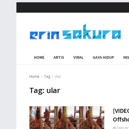
HOME
ARTIS
VIRAL
GAYA HIDUP
IN
Home
Tag
ular
Tag:
ular
[VIDE
Offsh
23RD NO