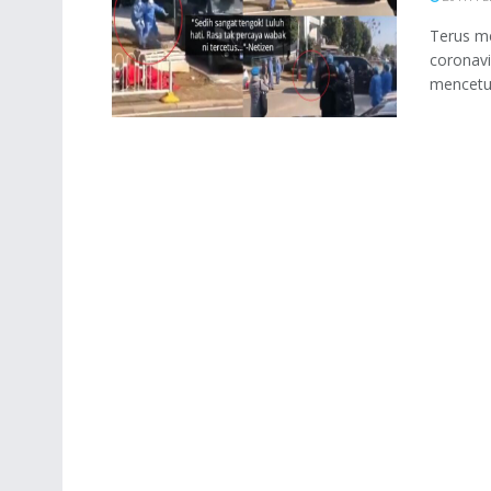
Terus me
coronavi
mencetus