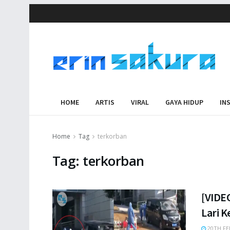
HOME
ARTIS
VIRAL
GAYA HIDUP
IN
Home
Tag
terkorban
Tag:
terkorban
[VIDE
Lari K
20TH FE