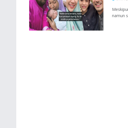
Meskipun
namun su