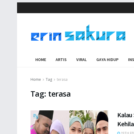
HOME
ARTIS
VIRAL
GAYA HIDUP
IN
Home
Tag
terasa
Tag:
terasa
Kalau 
Kehil
19TH FE