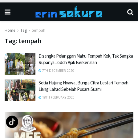
Home
Tag
tempah
Tag:
tempah
Disangka Pelanggan Mahu Tempah Kek, Tak Sangka
Rupanya Jodoh Ajak Berkenalan
7TH DECEMBER 2020
Setia Hujung Nyawa, Bunga Citra Lestari Tempah
Liang Lahad Sebelah Pusara Suami
18TH FEBRUARY 2020