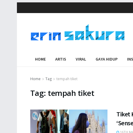
HOME
ARTIS
VIRAL
GAYA HIDUP
IN
Home
Tag
tempah tiket
Tag:
tempah tiket
Tiket
‘Sense
16TH MA