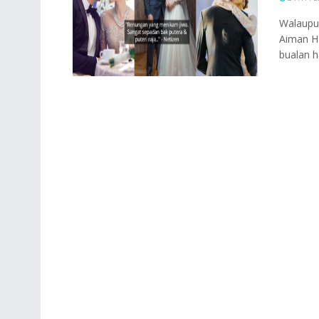
Walaupun
Aiman H
bualan ha