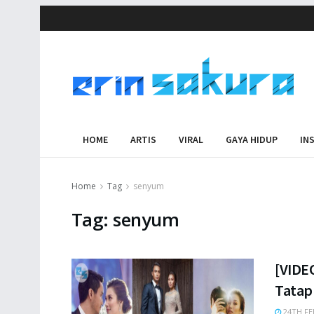
HOME
ARTIS
VIRAL
GAYA HIDUP
IN
Home
Tag
senyum
Tag:
senyum
[VIDE
Tatap
24TH FE