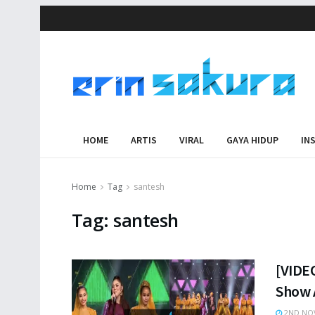
HOME
ARTIS
VIRAL
GAYA HIDUP
IN
Home
Tag
santesh
Tag:
santesh
[VIDEO
Show 
2ND NO