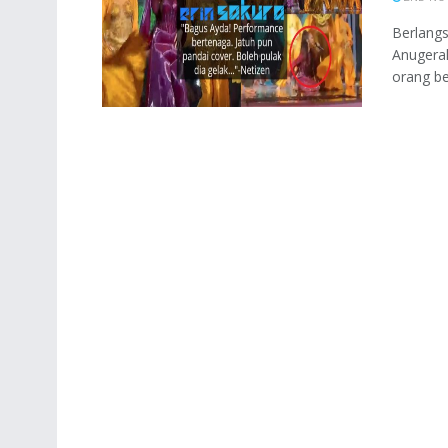
Berlang
Anugerah
orang be