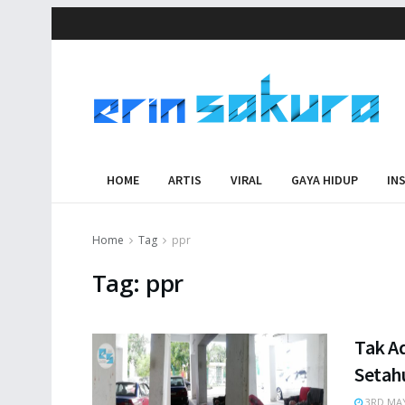
HOME
ARTIS
VIRAL
GAYA HIDUP
IN
Home
Tag
ppr
Tag:
ppr
Tak Ad
Setah
3RD MAY