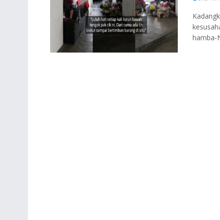
Kadangk
kesusaha
hamba-Ny