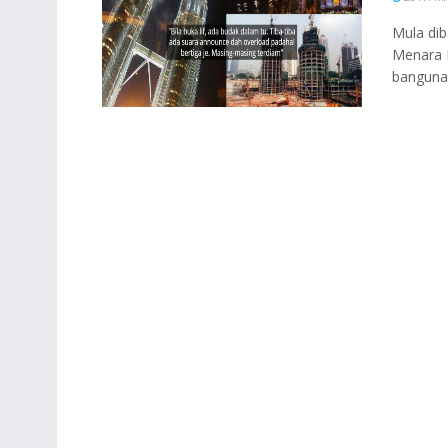
Mula dib
Menara B
bangunan