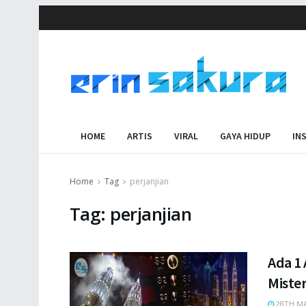
HOME
ARTIS
VIRAL
GAYA HIDUP
IN
Home
Tag
perjanjian
Tag:
perjanjian
Ada 1 
Mister
28TH MA