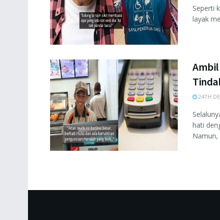
Seperti 
layak me
Ambil
Tindak
24TH DE
Selaluny
hati den
Namun, .