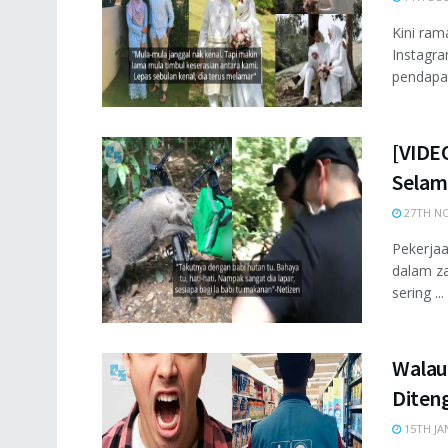
Kini ram
Instagra
pendapat
[VIDE
Selamb
27TH NO
Pekerjaa
dalam z
sering ...
Walau
Diten
15TH JA