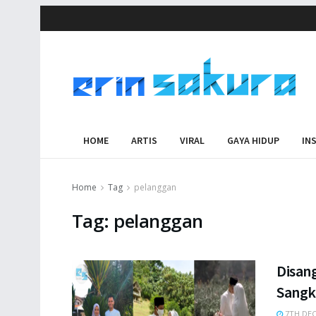
HOME
ARTIS
VIRAL
GAYA HIDUP
IN
Home
Tag
pelanggan
Tag:
pelanggan
Disan
Sangk
7TH DEC