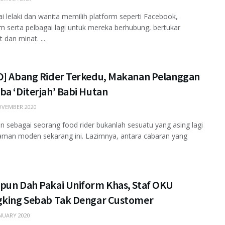
ai lelaki dan wanita memilih platform seperti Facebook,
m serta pelbagai lagi untuk mereka berhubung, bertukar
 dan minat. ...
O] Abang Rider Terkedu, Makanan Pelanggan
a ‘Diterjah’ Babi Hutan
VEMBER 2020
n sebagai seorang food rider bukanlah sesuatu yang asing lagi
aman moden sekarang ini. Lazimnya, antara cabaran yang
pun Dah Pakai Uniform Khas, Staf OKU
gking Sebab Tak Dengar Customer
NUARY 2020