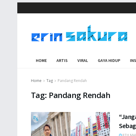
HOME
ARTIS
VIRAL
GAYA HIDUP
IN
Home
Tag
Pandang Rendah
Tag:
Pandang Rendah
“Jang
Sebaga
8TH MAR