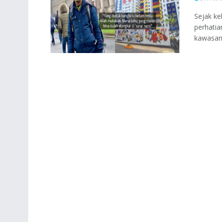
Sejak ke
perhati
kawasan 