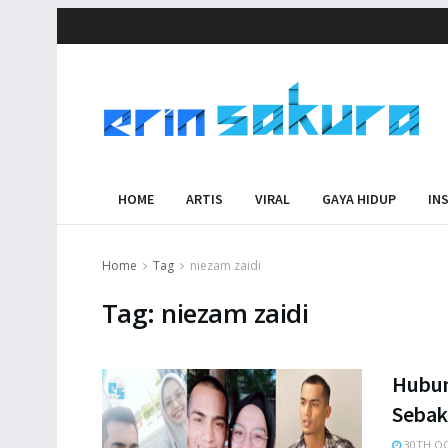
HOME
ARTIS
VIRAL
GAYA HIDUP
IN
Home
Tag
niezam zaidi
Tag:
niezam zaidi
Hubun
Sebak
30TH OC