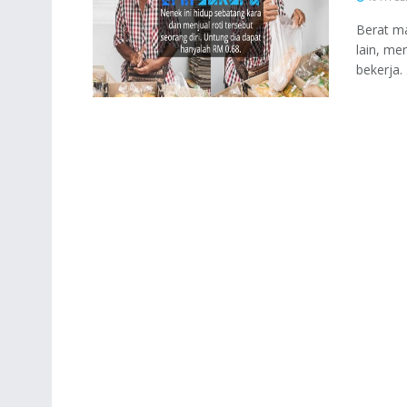
Berat ma
lain, me
bekerja. .