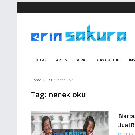
HOME
ARTIS
VIRAL
GAYA HIDUP
IN
Home
Tag
nenek oku
Tag:
nenek oku
Biarpu
Jual R
19TH SE