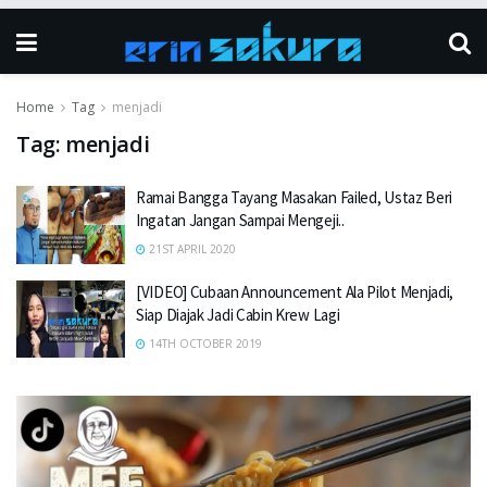
Home
Tag
menjadi
Tag:
menjadi
Ramai Bangga Tayang Masakan Failed, Ustaz Beri
Ingatan Jangan Sampai Mengeji..
21ST APRIL 2020
[VIDEO] Cubaan Announcement Ala Pilot Menjadi,
Siap Diajak Jadi Cabin Krew Lagi
14TH OCTOBER 2019