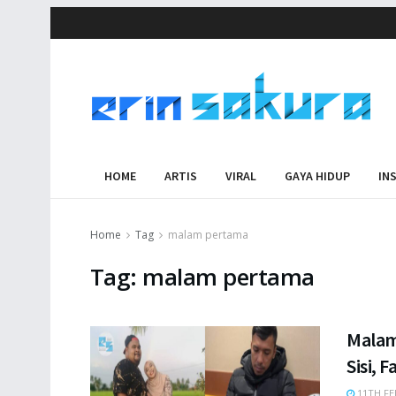
HOME
ARTIS
VIRAL
GAYA HIDUP
IN
Home
Tag
malam pertama
Tag:
malam pertama
Malam
Sisi, 
11TH FE