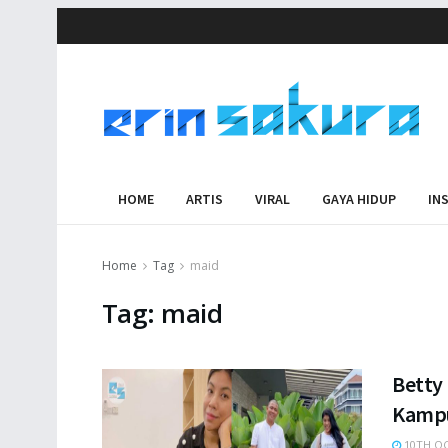
HOME
ARTIS
VIRAL
GAYA HIDUP
IN
Home
Tag
maid
Tag:
maid
Betty
Kampu
10TH OC