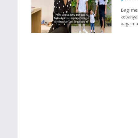
Bagi mer
kebanyak
bagaiman