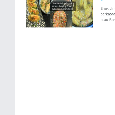
Enak dim
perkataa
atau Bah