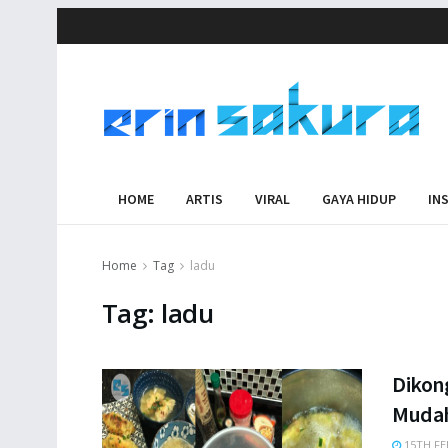
HOME
ARTIS
VIRAL
GAYA HIDUP
IN
Home
Tag
ladu
Tag:
ladu
Dikong
Mudah
15TH FE