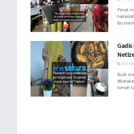
Penat m
hairanl
ibu merek
Gadis
Netize
21ST DE
Buat or
dikataka
rumah ta