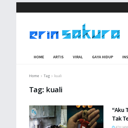
HOME
ARTIS
VIRAL
GAYA HIDUP
IN
Home
Tag
kuali
Tag:
kuali
“Aku 
Tak T
4TH JAN