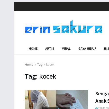
HOME
ARTIS
VIRAL
GAYA HIDUP
IN
Home
Tag
kocek
Tag:
kocek
Senga
Anak 
22ND OC