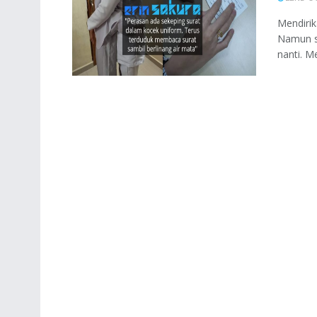
Mendiri
Namun su
nanti. M