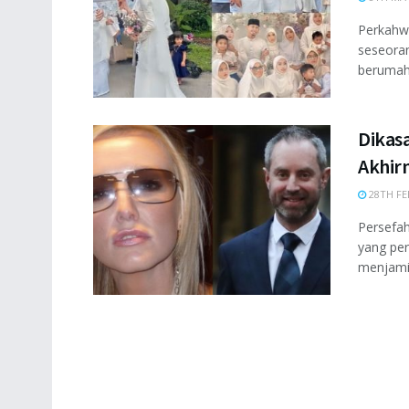
Perkahwi
seseora
berumaht
Dikasa
Akhir
28TH FE
Persefah
yang per
menjami