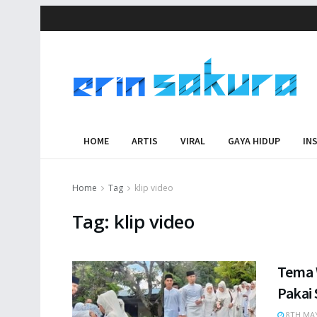
HOME
ARTIS
VIRAL
GAYA HIDUP
IN
Home
Tag
klip video
Tag:
klip video
Tema 
Pakai
8TH MAY