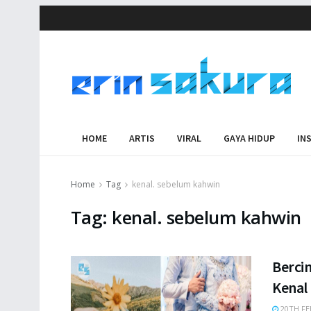
HOME
ARTIS
VIRAL
GAYA HIDUP
IN
Home
Tag
kenal. sebelum kahwin
Tag:
kenal. sebelum kahwin
Berci
Kenal
20TH FE