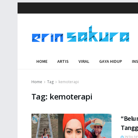
HOME
ARTIS
VIRAL
GAYA HIDUP
IN
Home
Tag
kemoterapi
Tag:
kemoterapi
“Belu
Tangg
29TH DE