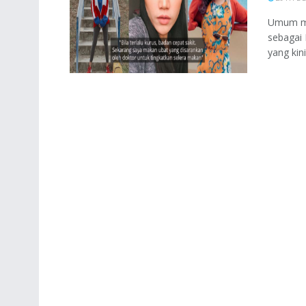
Umum men
sebagai
yang kin