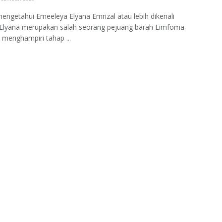
getahui Emeeleya Elyana Emrizal atau lebih dikenali
 Elyana merupakan salah seorang pejuang barah Limfoma
i menghampiri tahap ...