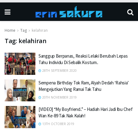
Home
Tag
kelahiran
Tag:
kelahiran
Sanggup Berpanas, Reaksi Lelaki Berubah Lepas
Tahu Individu Di Sebalik Kostum..
28TH SEPTEMBER 2020
Sempena Birthday Tok Ram, Alyah Dedah ‘Rahsia’
Mengejutkan Yang Ramai Tak Tahu
20TH NOVEMBER 2019
[VIDEO] “My Boyfriend..” – Hadiah Hari Jadi Ibu Chef
Wan Ke-89 Tak Nak Kalah!
13TH OCTOBER 2019