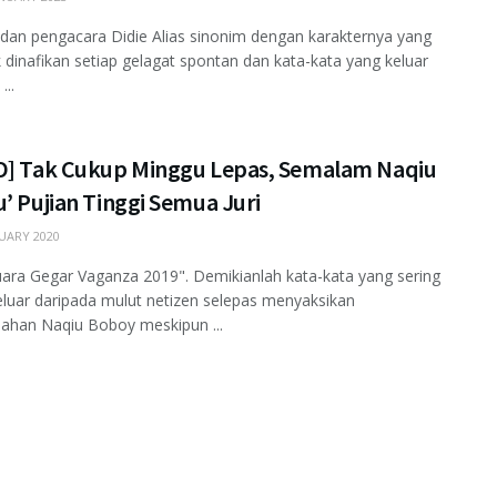
dan pengacara Didie Alias sinonim dengan karakternya yang
k dinafikan setiap gelagat spontan dan kata-kata yang keluar
...
O] Tak Cukup Minggu Lepas, Semalam Naqiu
’ Pujian Tinggi Semua Juri
UARY 2020
uara Gegar Vaganza 2019". Demikianlah kata-kata yang sering
eluar daripada mulut netizen selepas menyaksikan
ahan Naqiu Boboy meskipun ...