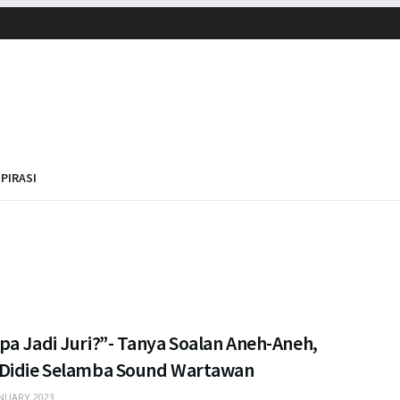
SPIRASI
pa Jadi Juri?”- Tanya Soalan Aneh-Aneh,
Didie Selamba Sound Wartawan
NUARY 2023