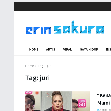
HOME
ARTIS
VIRAL
GAYA HIDUP
IN
Home
Tag
juri
Tag:
juri
“Kena
Mami 
22ND JA