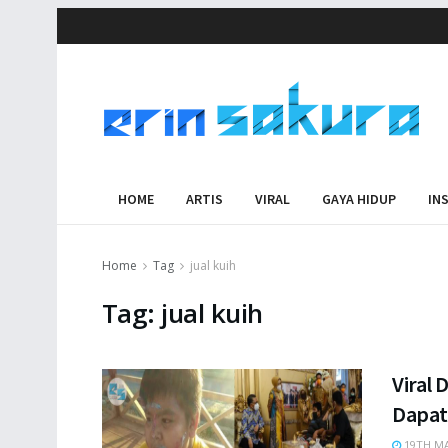
HOME
ARTIS
VIRAL
GAYA HIDUP
IN
Home
Tag
jual kuih
Tag:
jual kuih
Viral 
Dapat
19TH MA