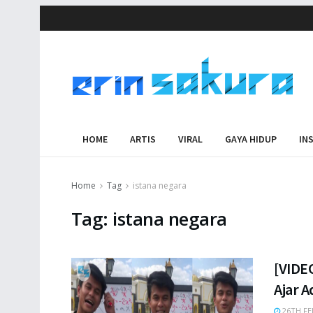
HOME
ARTIS
VIRAL
GAYA HIDUP
IN
Home
Tag
istana negara
Tag:
istana negara
[VIDE
Ajar 
26TH FE