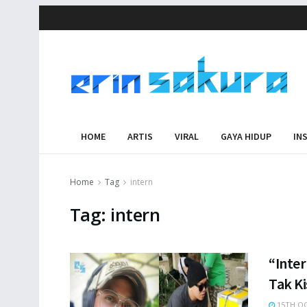
HOME
ARTIS
VIRAL
GAYA HIDUP
IN
Home
Tag
intern
Tag:
intern
“Inter
Tak K
15TH OC