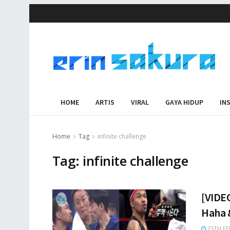
HOME
ARTIS
VIRAL
GAYA HIDUP
IN
Home
Tag
infinite challenge
Tag:
infinite challenge
[VIDE
Haha 
25TH FE