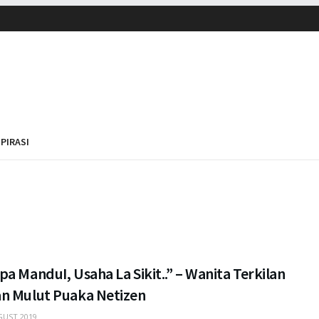
SPIRASI
a ManduI, Usaha La Sikit..” – Wanita Terkilan
n Mulut Puaka Netizen
UST 2019