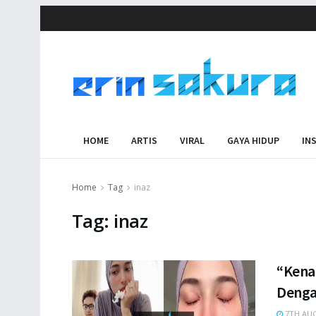
HOME
ARTIS
VIRAL
GAYA HIDUP
IN
Home
Tag
inaz
Tag:
inaz
“Kenap
Denga
7TH AUG