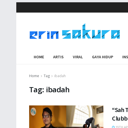
HOME
ARTIS
VIRAL
GAYA HIDUP
IN
Home
Tag
ibadah
Tag:
ibadah
“Sah T
Clubb
19TH AP