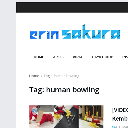
HOME
ARTIS
VIRAL
GAYA HIDUP
IN
Home
Tag
human bowling
Tag:
human bowling
[VIDE
Kemba
4TH MAR