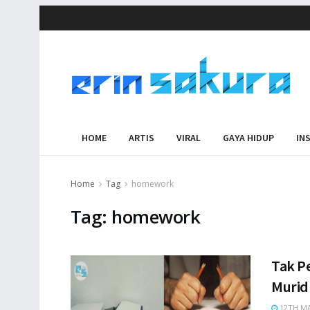
HOME
ARTIS
VIRAL
GAYA HIDUP
IN
Home
Tag
homework
Tag:
homework
Tak P
Murid
12TH MA