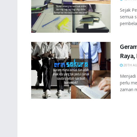
Sejak Pe
semua se
pembelaj
Geram
Raya, 
20TH AU
Menjadi 
perlu me
zaman mi