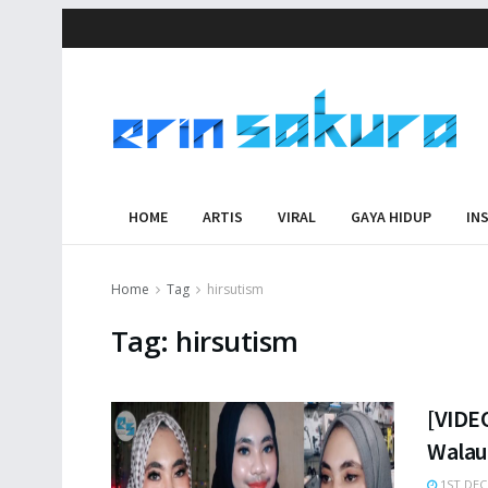
HOME
ARTIS
VIRAL
GAYA HIDUP
IN
Home
Tag
hirsutism
Tag:
hirsutism
[VIDEO
Walau
1ST DEC