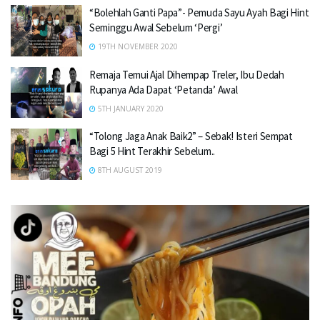
“Bolehlah Ganti Papa”- Pemuda Sayu Ayah Bagi Hint
Seminggu Awal Sebelum ‘Pergi’
19TH NOVEMBER 2020
Remaja Temui Ajal Dihempap Treler, Ibu Dedah
Rupanya Ada Dapat ‘Petanda’ Awal
5TH JANUARY 2020
“Tolong Jaga Anak Baik2” – Sebak! Isteri Sempat
Bagi 5 Hint Terakhir Sebelum..
8TH AUGUST 2019