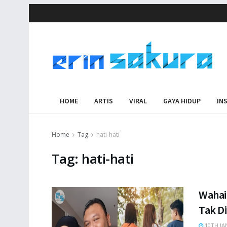
HOME
ARTIS
VIRAL
GAYA HIDUP
IN
Home
Tag
hati-hati
Tag:
hati-hati
Wahai
Tak D
10TH JA